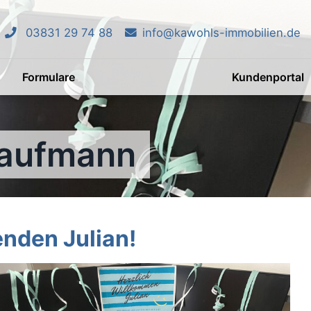
03831 29 74 88
info@kawohls-immobilien.de
Formulare
Kundenportal
kaufmann
nden Julian!