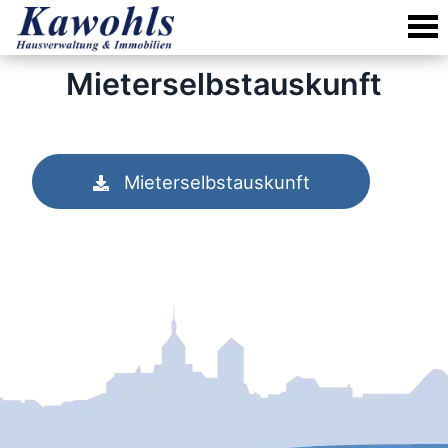
Skip
to
content
Mieterselbstauskunft
Mieterselbstauskunft