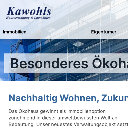
Skip
to
content
Immobilien
Eigentümer
Besonderes Ökoha
Nachhaltig Wohnen, Zukun
Das Ökohaus gewinnt als Immobilienoption
zunehmend in dieser umweltbewussten Welt an
Bedeutung. Unser neuestes Verwaltungsobjekt setz