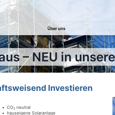
Über uns
us – NEU in unsere
ftsweisend Investieren
CO
neutral
2
t
hauseigene Solaranlage